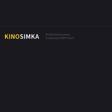
МЕЛОДРАМА
КОМЕДИЯ
ПРИКЛЮЧЕНИЯ
ДРАМА
KINO
SIMKA
© 2026 Киносимка
Created by AWM Team
БОЕВИК
ТРИЛЛЕР
ДЕТЕКТИВ
ФЭНТЕЗИ
МЮЗИКЛ
СЕМЕЙНЫЙ
МУЗЫКА